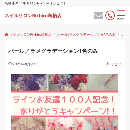
鳥栖市ネイルサロンRi•hiro（リヒロ）
ネイルサロンRi•hiro鳥栖店
Menu
ネイルサロンRi•hiro鳥栖店
パール/ラメグラデーション★1色のみ
パー
パール／ラメグラデーション1色のみ
2023年8月22日
リヒロ