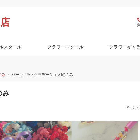
栖店
ルスクール
フラワースクール
フラワーギャ
のみ
パール／ラメグラデーション1色のみ
のみ
リヒ