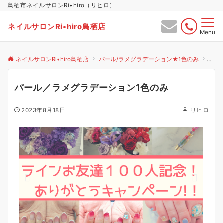
鳥栖市ネイルサロンRi•hiro（リヒロ）
ネイルサロンRi•hiro鳥栖店
Menu
ネイルサロンRi•hiro鳥栖店
パール/ラメグラデーション★1色のみ
パー
パール／ラメグラデーション1色のみ
2023年8月18日
リヒロ