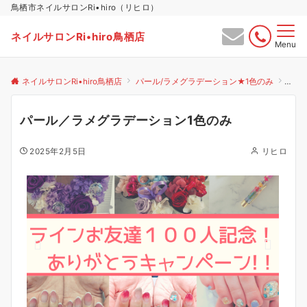
鳥栖市ネイルサロンRi•hiro（リヒロ）
ネイルサロンRi•hiro鳥栖店
Menu
ネイルサロンRi•hiro鳥栖店
パール/ラメグラデーション★1色のみ
パー
パール／ラメグラデーション1色のみ
2025年2月5日
リヒロ