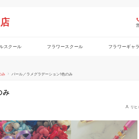
栖店
ルスクール
フラワースクール
フラワーギャ
のみ
パール／ラメグラデーション1色のみ
のみ
リヒ