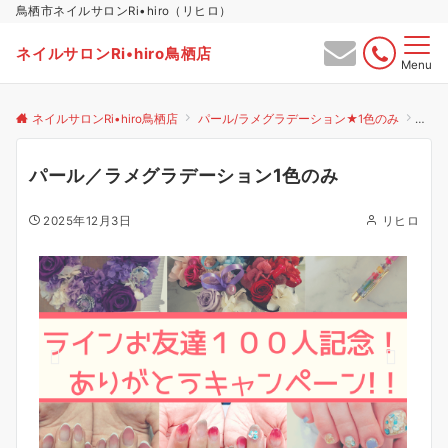
鳥栖市ネイルサロンRi•hiro（リヒロ）
ネイルサロンRi•hiro鳥栖店
Menu
ネイルサロンRi•hiro鳥栖店
パール/ラメグラデーション★1色のみ
パー
パール／ラメグラデーション1色のみ
2025年12月3日
リヒロ