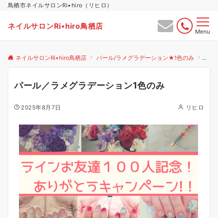
鳥栖市ネイルサロンRi•hiro（リヒロ）
ネイルサロンRi•hiro鳥栖店
Menu
ネイルサロンRi•hiro鳥栖店
パール/ラメグラデーション★1色のみ
パー
パール／ラメグラデーション1色のみ
2025年8月7日
リヒロ