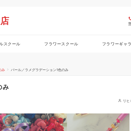
栖店
ルスクール
フラワースクール
フラワーギャ
のみ
パール／ラメグラデーション1色のみ
のみ
リヒ