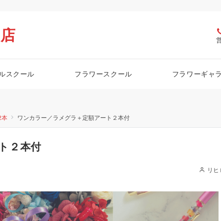
栖店
ルスクール
フラワースクール
フラワーギャ
2本
ワンカラー／ラメグラ＋定額アート２本付
ト２本付
リヒ