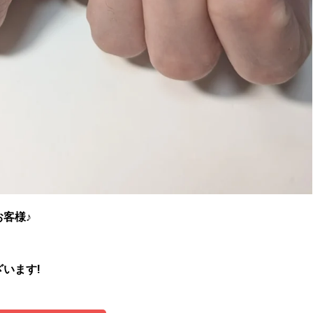
客様♪
います!