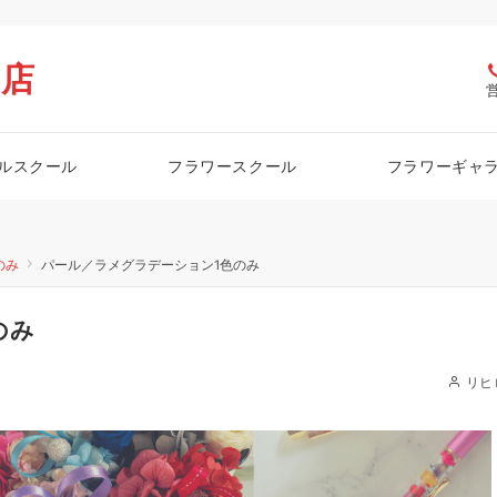
栖店
ルスクール
フラワースクール
フラワーギャ
のみ
パール／ラメグラデーション1色のみ
のみ
リヒ