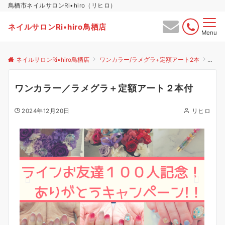
鳥栖市ネイルサロンRi•hiro（リヒロ）
ネイルサロンRi•hiro鳥栖店
Menu
ネイルサロンRi•hiro鳥栖店
ワンカラー/ラメグラ+定額アート2本
ワン
ワンカラー／ラメグラ＋定額アート２本付
2024年12月20日
リヒロ