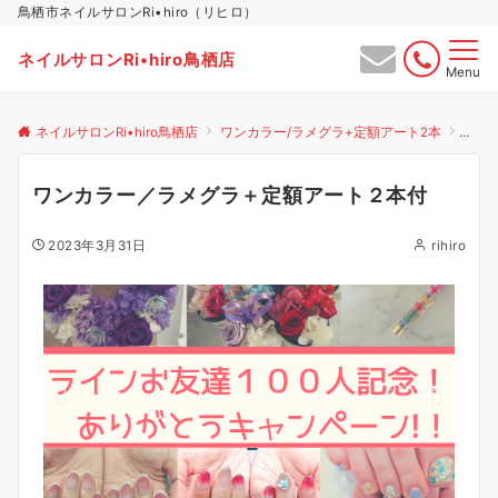
鳥栖市ネイルサロンRi•hiro（リヒロ）
ネイルサロンRi•hiro鳥栖店
Menu
ネイルサロンRi•hiro鳥栖店
ワンカラー/ラメグラ+定額アート2本
ワン
ワンカラー／ラメグラ＋定額アート２本付
2023年3月31日
rihiro