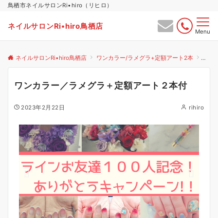
鳥栖市ネイルサロンRi•hiro（リヒロ）
ネイルサロンRi•hiro鳥栖店
Menu
ネイルサロンRi•hiro鳥栖店
ワンカラー/ラメグラ+定額アート2本
ワン
ワンカラー／ラメグラ＋定額アート２本付
2023年2月22日
rihiro