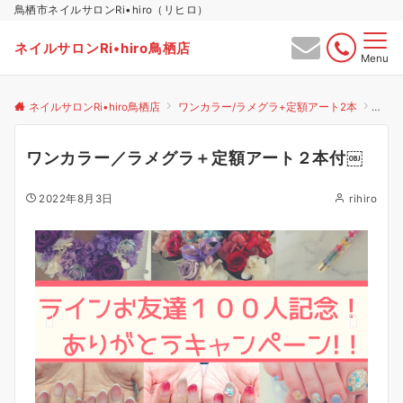
鳥栖市ネイルサロンRi•hiro（リヒロ）
ネイルサロンRi•hiro鳥栖店
Menu
ネイルサロンRi•hiro鳥栖店
ワンカラー/ラメグラ+定額アート2本
ワン
ワンカラー／ラメグラ＋定額アート２本付￼
2022年8月3日
rihiro