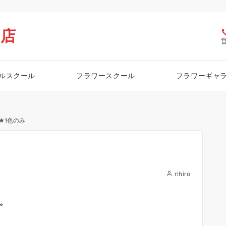
栖店
ルスクール
フラワースクール
フラワーギャ
★1色のみ
rihiro
す。