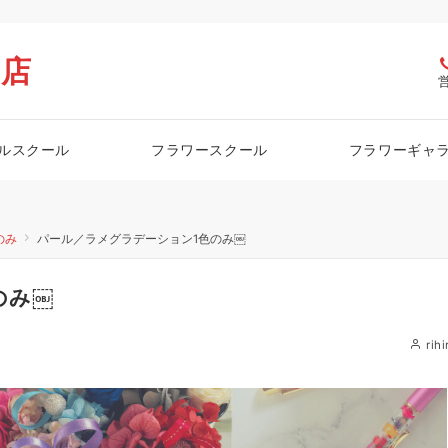
栖店
ルスクール
フラワースクール
フラワーギャ
のみ
パール／ラメグラデーション1色のみ￼
のみ￼
rihi