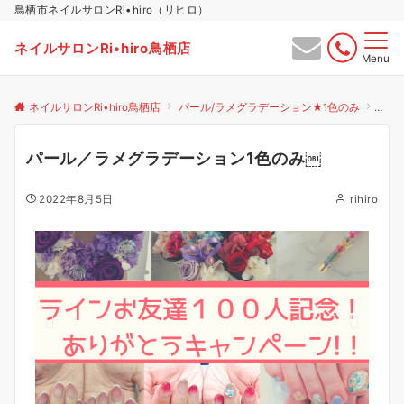
鳥栖市ネイルサロンRi•hiro（リヒロ）
ネイルサロンRi•hiro鳥栖店
Menu
ネイルサロンRi•hiro鳥栖店
パール/ラメグラデーション★1色のみ
パー
パール／ラメグラデーション1色のみ￼
2022年8月5日
rihiro