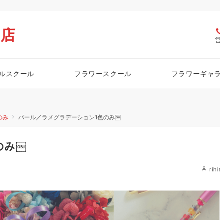
栖店
ルスクール
フラワースクール
フラワーギャ
のみ
パール／ラメグラデーション1色のみ￼
のみ￼
rihi